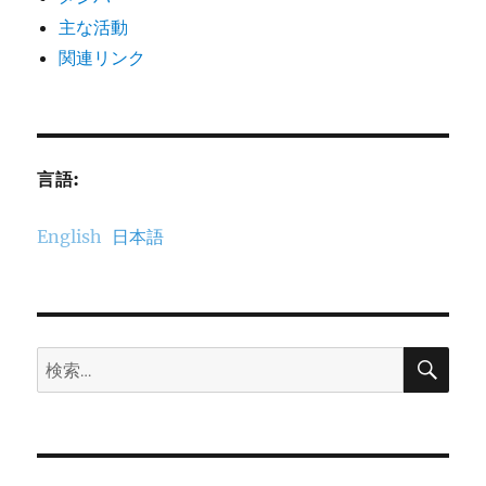
主な活動
関連リンク
言語:
English
日本語
検
検
索
索: